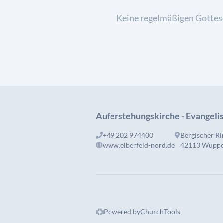
Keine regelmäßigen Gottes
Auferstehungskirche - Evangel
+49 202 974400
Bergischer Ri
www.elberfeld-nord.de
42113 Wuppe
Powered by
ChurchTools