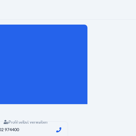
Profil selbst verwalten
02 974400