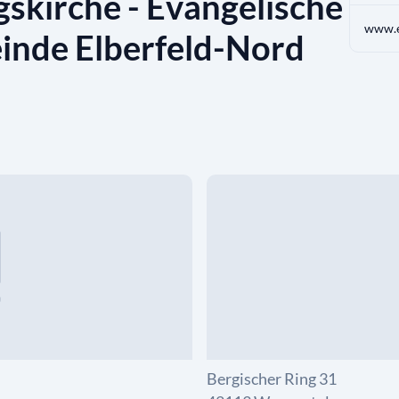
skirche - Evangelische
www.e
inde Elberfeld-Nord
Bergischer Ring 31