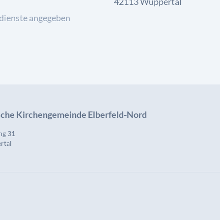
42113 Wuppertal
dienste angegeben
ische Kirchengemeinde Elberfeld-Nord
ng 31
rtal