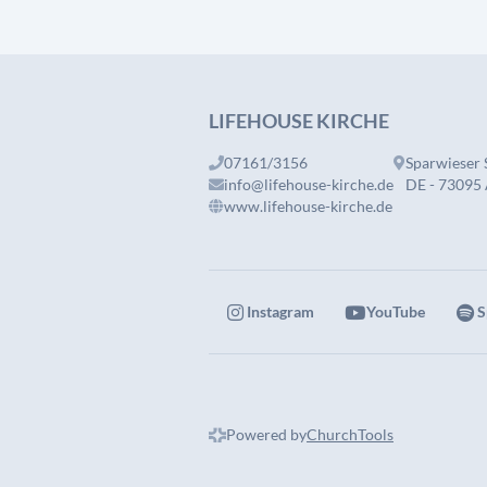
LIFEHOUSE KIRCHE
07161/3156
Sparwieser 
info@lifehouse-kirche.de
DE - 73095
www.lifehouse-kirche.de
Instagram
YouTube
S
Powered by
ChurchTools