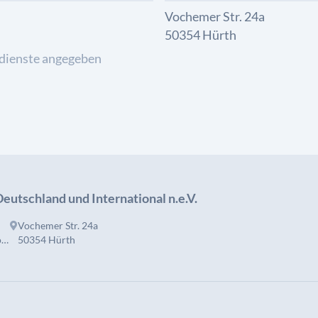
Vochemer Str. 24a
50354 Hürth
dienste angegeben
eutschland und International n.e.V.
Vochemer Str. 24a
www.christlich-oekumenische-kirche.org
50354 Hürth