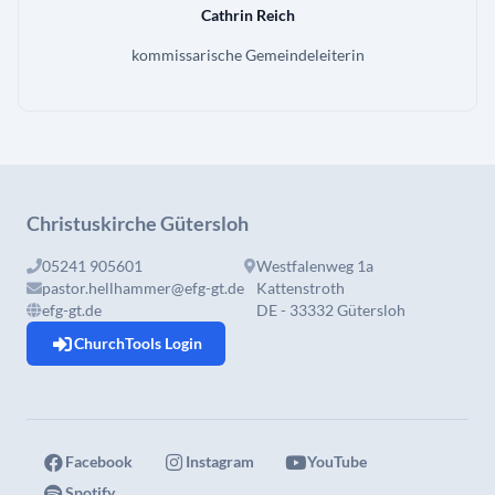
Cathrin Reich
kommissarische Gemeindeleiterin
Christuskirche Gütersloh
05241 905601
Westfalenweg 1a
pastor.hellhammer@efg-gt.de
Kattenstroth
efg-gt.de
DE - 33332 Gütersloh
ChurchTools Login
Facebook
Instagram
YouTube
Spotify