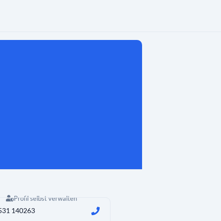
Profil selbst verwalten
531 140263