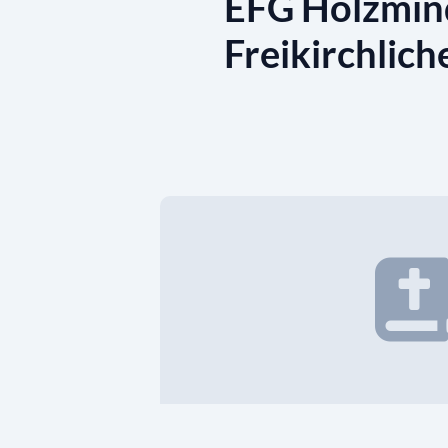
EFG Holzmind
Freikirchlic