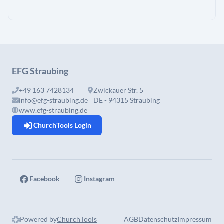
EFG Straubing
+49 163 7428134
Zwickauer Str. 5
info@efg-straubing.de
DE - 94315 Straubing
www.efg-straubing.de
ChurchTools Login
Facebook
Instagram
Powered by
ChurchTools
AGB
Datenschutz
Impressum