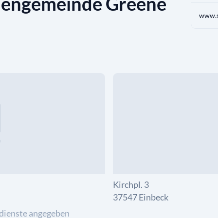
chengemeinde Greene
www.s
Kirchpl. 3
37547 Einbeck
dienste angegeben