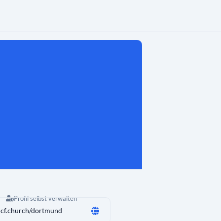
Profil selbst verwalten
cf.church/dortmund