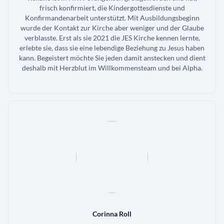
frisch konfirmiert, die Kindergottesdienste und
Konfirmandenarbeit unterstützt. Mit Ausbildungsbeginn
wurde der Kontakt zur Kirche aber weniger und der Glaube
verblasste. Erst als sie 2021 die JES Kirche kennen lernte,
erlebte sie, dass sie eine lebendige Beziehung zu Jesus haben
kann. Begeistert möchte Sie jeden damit anstecken und dient
deshalb mit Herzblut im Willkommensteam und bei Alpha.
Corinna Roll