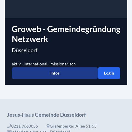
Groweb - Gemeindegründung
Netzwerk
Düsseldorf
aktiv · international · missionarisch
Infos
Login
Jesus-Haus Gemeinde Düsseldorf
0211 9660855
Grafenberger Allee 51-55
info@jesus-haus.de
Düsseldorf