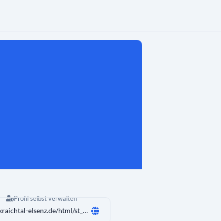
Profil selbst verwalten
www.kraichtal-elsenz.de/html/st_andreas618.html?&