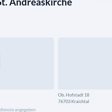
St. Andreaskirche
Ob. Hofstadt 18
76703 Kraichtal
dienste angegeben