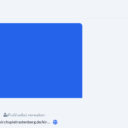
Profil selbst verwalten
www.kirchspielrastenberg.de/kirchen-und-geb%c3%a4ude/roldisleben