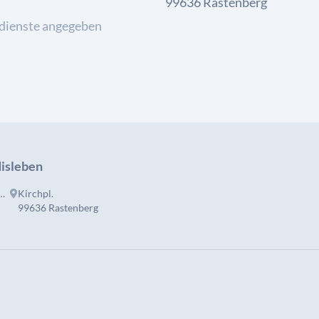
99636 Rastenberg
dienste angegeben
disleben
nberg.de/kirchen-und-geb%c3%a4ude/roldisleben
Kirchpl.
99636 Rastenberg