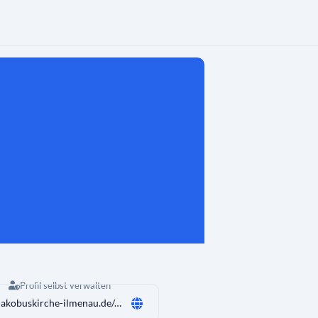
Profil selbst verwalten
www.jakobuskirche-ilmenau.de/manebach.html