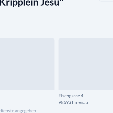
Kripplein Jesu"
Eisengasse 4
98693 Ilmenau
dienste angegeben