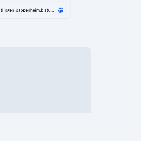
treuchtlingen-pappenheim.bistum-eichstaett.de/pfarreien/pfarrei-pappenheim