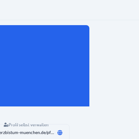
Profil selbst verwalten
www.erzbistum-muenchen.de/pfarrei/pv-muensing