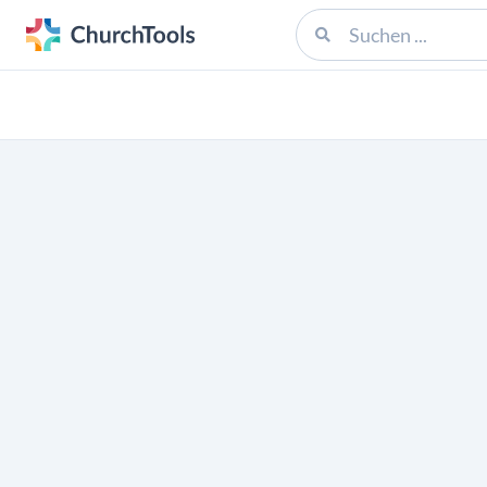
1 gefiltertes Ergebnis.
Deine Kirchengemeinde fehlt?
Mehr Infos
©
ChurchTools
AGB
Datens