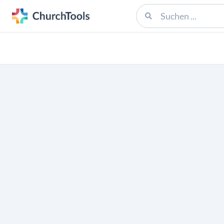
1 gefiltertes Ergebnis.
Deine Kirchengemeinde fehlt?
Mehr Infos
©
ChurchTools
AGB
Datens