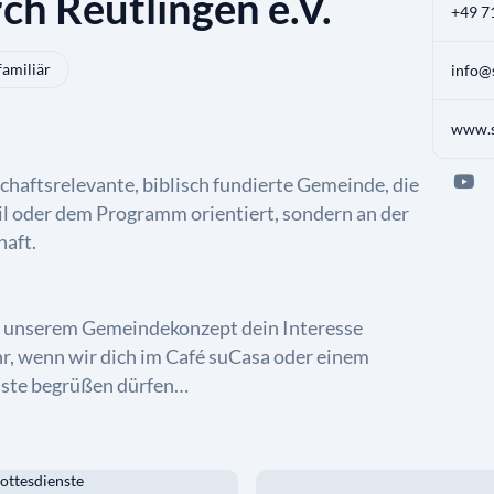
ch Reutlingen e.V.
+49 7
familiär
info@
www.s
schaftsrelevante, biblisch fundierte Gemeinde, die
il oder dem Programm orientiert, sondern an der
haft.
t unserem Gemeindekonzept dein Interesse
, wenn wir dich im Café suCasa oder einem
nste begrüßen dürfen…