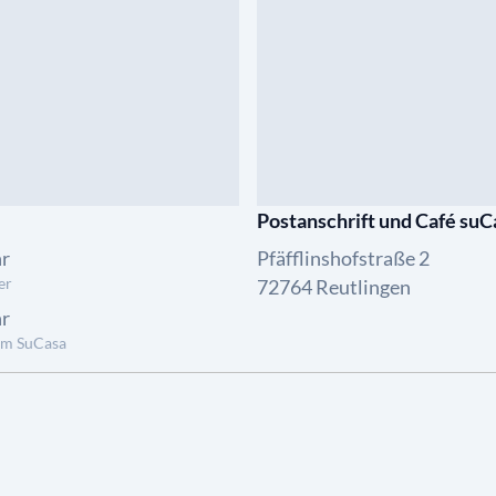
Postanschrift und Café suC
hr
Pfäfflinshofstraße 2
er
72764 Reutlingen
hr
im SuCasa