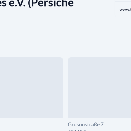
s e.V. (Persiche
www.t
Grusonstraße 7