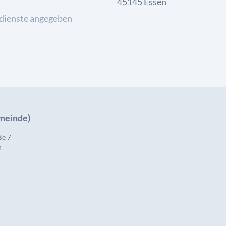
45145 Essen
dienste angegeben
emeinde)
ße 7
n