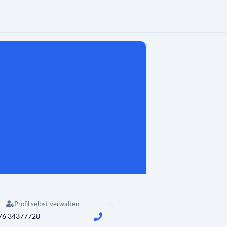
Profil selbst verwalten
76 34377728