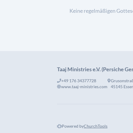
Keine regelmäßigen Gottes
Taaj Ministries e.V. (Persiche G
+49 176 34377728
Grusonstra
www.taaj-ministries.com
45145 Esse
Powered by
ChurchTools