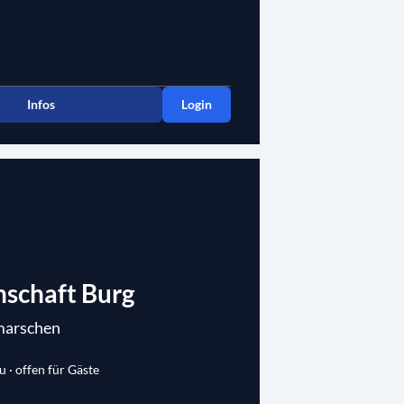
Infos
Login
schaft Burg
marschen
eu · offen für Gäste