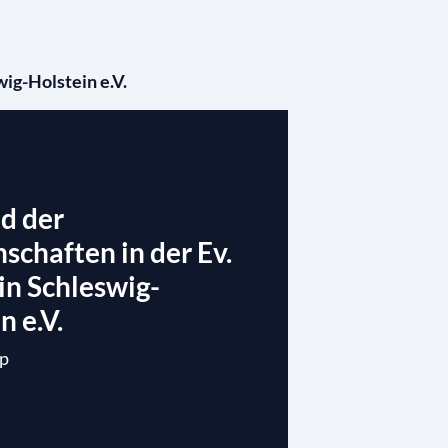
ig-Holstein e.V.
d der
schaften in der Ev.
in Schleswig-
n e.V.
up