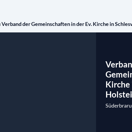
Verband der Gemeinschaften in der Ev. Kirche in Schlesw
Verban
Gemein
Kirche 
Holstei
Süderbrar