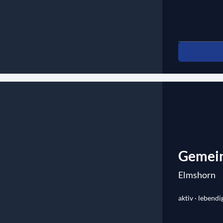
Gemein
Elmshorn
aktiv · lebendi