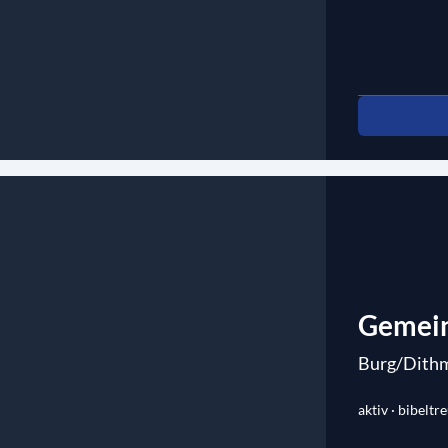
Gemein
Burg/Dith
aktiv · bibeltr