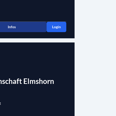
Infos
Login
schaft Elmshorn
g